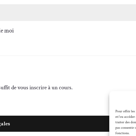
de moi
ffit de vous inscrire à un cours.
Pour offrir les
et/ou accéder 
traiter des do
gales
pas consentir 
fonctions.